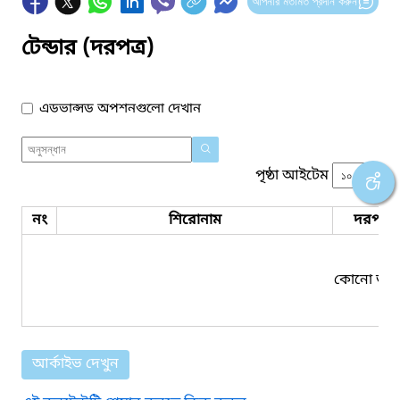
আপনার মতামত প্রদান করুন
টেন্ডার (দরপত্র)
এডভান্সড অপশনগুলো দেখান
পৃষ্ঠা আইটেম
নং
শিরোনাম
দরপত্র 
কোনো তথ্য
আর্কাইভ দেখুন