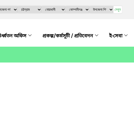
দেখুন
র্ধ্বতন অফিস
প্রকল্প/কর্মসূচী / প্রতিবেদন
ই-সেবা