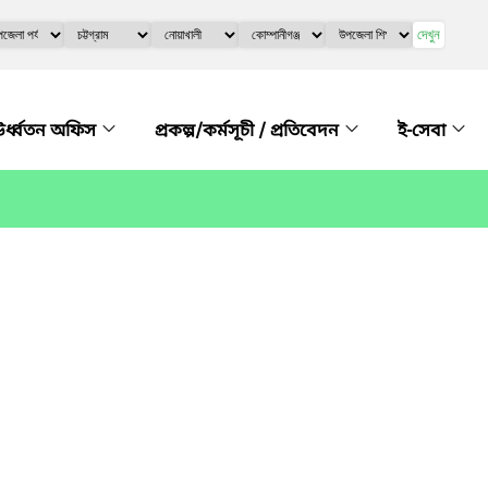
দেখুন
র্ধ্বতন অফিস
প্রকল্প/কর্মসূচী / প্রতিবেদন
ই-সেবা