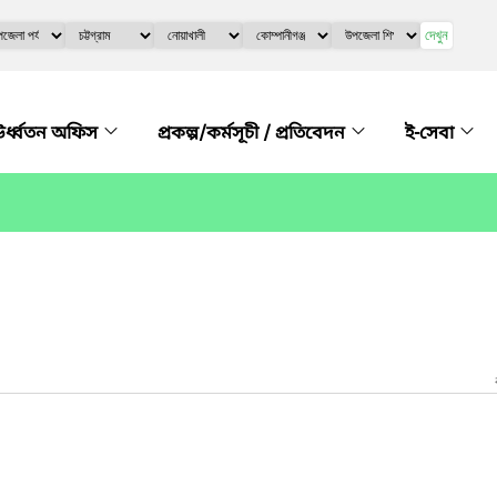
দেখুন
র্ধ্বতন অফিস
প্রকল্প/কর্মসূচী / প্রতিবেদন
ই-সেবা