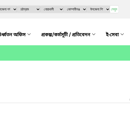
দেখুন
র্ধ্বতন অফিস
প্রকল্প/কর্মসূচী / প্রতিবেদন
ই-সেবা