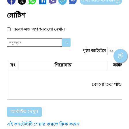
আপনার মতামত প্রদান করুন
নোটিশ
এডভান্সড অপশনগুলো দেখান
পৃষ্ঠা আইটেম
নং
শিরোনাম
ফাইল সম
কোনো তথ্য পাওয়া য
আর্কাইভ দেখুন
এই কনটেন্টটি শেয়ার করতে ক্লিক করুন